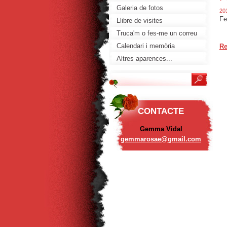
Galeria de fotos
20
Fe
Llibre de visites
Truca'm o fes-me un correu
Calendari i memòria
Re
Altres aparences...
CONTACTE
Gemma Vidal
gemmaros
ae@gmail
.com