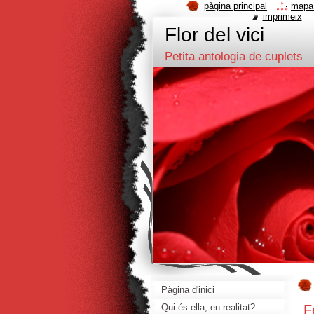
pàgina principal
mapa
imprimeix
Flor del vici
Petita antologia de cuplets
Pàgina d'inici
F
Qui és ella, en realitat?